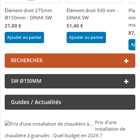
Élément droit 275mm
Élément droit 930 mm -
Plaqu
Ø150mm - DINAK SW
DINAK SW
mm p
maço
21,00 €
51,46 €
87,2
Ajouter au panier
Ajouter au panier
Ajou
RECHERCHER
SW Ø150MM
Guides / Actualités
Prix d'une
installation de
chaudière à granulés : Quel budget en 2026 ?