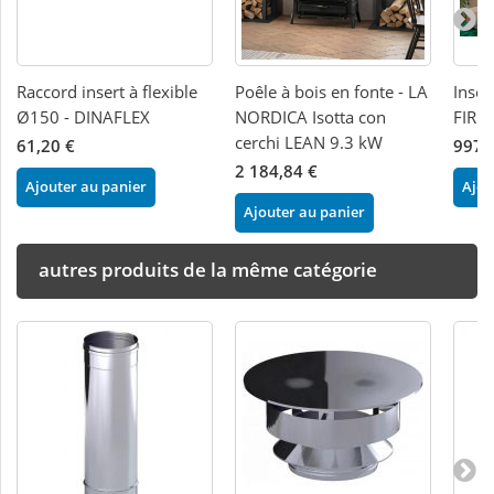
Raccord insert à flexible
Poêle à bois en fonte - LA
Inser
Ø150 - DINAFLEX
NORDICA Isotta con
FIRE
cerchi LEAN 9.3 kW
61,20 €
997,
2 184,84 €
Ajouter au panier
Ajou
Ajouter au panier
autres produits de la même catégorie