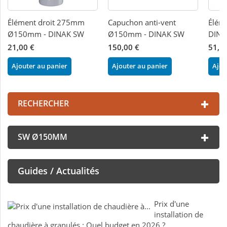
Élément droit 275mm
Capuchon anti-vent
Élém
Ø150mm - DINAK SW
Ø150mm - DINAK SW
DINA
21,00 €
150,00 €
51,4
Ajouter au panier
Ajouter au panier
Ajou
RECHERCHER
SW Ø150MM
Guides / Actualités
Prix d'une
installation de
chaudière à granulés : Quel budget en 2026 ?