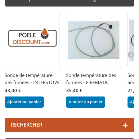
Sonde de température
Sonde température des
Sond
des fumées - INTERSTOVE
fumées - FIREMATIC
ambi
43,00 €
35,40 €
21,0
Ajouter au panier
Ajouter au panier
Ajou
RECHERCHER