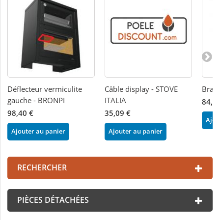
Déflecteur vermiculite
Câble display - STOVE
Bras
gauche - BRONPI
ITALIA
84,0
98,40 €
35,09 €
Ajou
Ajouter au panier
Ajouter au panier
RECHERCHER
PIÈCES DÉTACHÉES