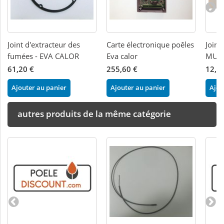
Joint d'extracteur des
Carte électronique poêles
Joint
fumées - EVA CALOR
Eva calor
MUL
61,20 €
255,60 €
12,0
Ajouter au panier
Ajouter au panier
Ajou
autres produits de la même catégorie