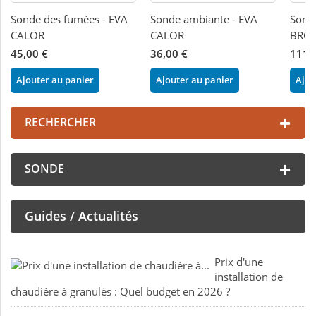
Sonde des fumées - EVA
Sonde ambiante - EVA
Sond
CALOR
CALOR
BRON
45,00 €
36,00 €
111,
Ajouter au panier
Ajouter au panier
Ajou
RECHERCHER
SONDE
Guides / Actualités
Prix d'une
installation de
chaudière à granulés : Quel budget en 2026 ?