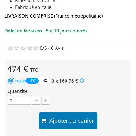
Marque EVA CALOR
Fabriqué en Italie
LIVRAISON COMPRISE
(France métropolitaine)
Délai de livraison : 5 à 10 jours ouvrés
0
/
5
-
0
Avis
474 €
TTC
3 x 160,78 €
3X
4X
Quantité
Ajouter au panier