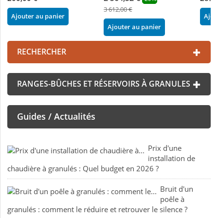
3 612,00 €
Ajouter au panier
Ajou
Ajouter au panier
RECHERCHER
RANGES-BÛCHES ET RÉSERVOIRS À GRANULES
Guides / Actualités
Prix d'une
installation de
chaudière à granulés : Quel budget en 2026 ?
Bruit d'un
poêle à
granulés : comment le réduire et retrouver le silence ?