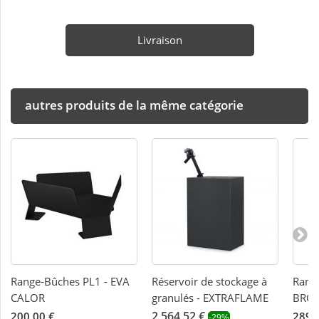
Livraison
autres produits de la même catégorie
Range-Bûches PL1 - EVA
Réservoir de stockage à
Range
CALOR
granulés - EXTRAFLAME
BRON
2 564,52 €
200,00 €
289,
-29%