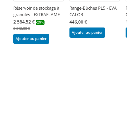
Réservoir de stockage à
Range-Bûches PL5 - EVA
granulés - EXTRAFLAME
CALOR
2 564,52 €
446,00 €
-29%
3 612,00 €
Ajouter au panier
Ajouter au panier