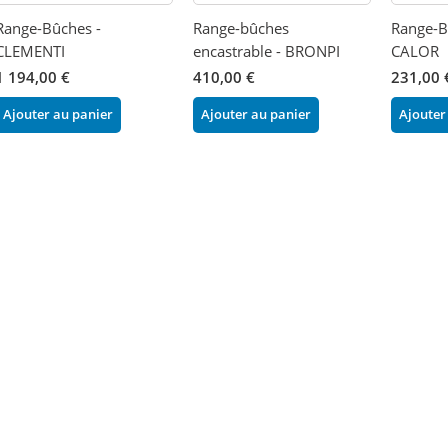
Range-Bûches -
Range-bûches
Range-B
CLEMENTI
encastrable - BRONPI
CALOR
1 194,00 €
410,00 €
231,00 
Ajouter au panier
Ajouter au panier
Ajouter