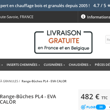
4.7 / 5
pert en chauffage bois et granulés depuis 2005 !
aute-Savoie, FRANCE
Information
S
INSERTS CHEMINÉES
CUISINIÈRES
CHAUDIÈRES
PIÈCES D
 À GRANULES
/
Range-Bûches PL4 - EVA CALOR
482 €
Range-Bûches PL4 - EVA
TTC
CALOR
3X