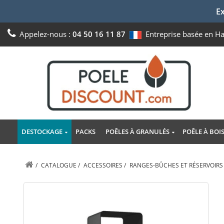
Ex
Appelez-nous :
04 50 16 11 87
Entreprise basée en H
DESTOCKAGE
PACKS
POÊLES À GRANULÉS
POÊLE À BOI
/
CATALOGUE
/
ACCESSOIRES
/
RANGES-BÛCHES ET RÉSERVOIRS