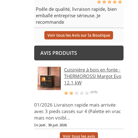
Poêle de qualité, livraison rapide, bien
emballé entreprise sérieuse. Je
recommande
Voir tous les Avis sur la Boutique
AVIS PRODUITS
Cuisinière à bois en fonte -
THERMOROSSI Margot Evo
12.1 kW
(2/5)
01/2026 Livraison rapide mais arrivée
avec 3 pieds cassés sur 4 (Palette en vrac
mais non visibl...
De
Joël
,
30 juil. 2026
Voir tous les avis