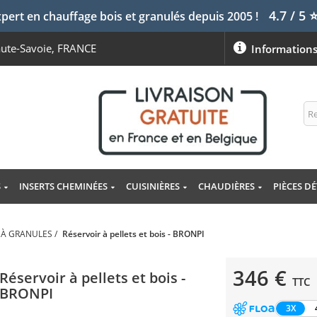
4.7 / 5
pert en chauffage bois et granulés depuis 2005 !
aute-Savoie, FRANCE
Information
S
INSERTS CHEMINÉES
CUISINIÈRES
CHAUDIÈRES
PIÈCES D
 À GRANULES
/
Réservoir à pellets et bois - BRONPI
346 €
Réservoir à pellets et bois -
TTC
BRONPI
3X