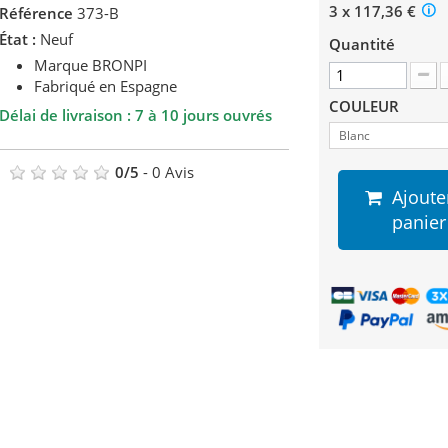
3 x 117,36 €
Référence
373-B
État :
Neuf
Quantité
Marque BRONPI
Fabriqué en Espagne
COULEUR
Délai de livraison : 7 à 10 jours ouvrés
Blanc
0
/
5
-
0
Avis
Ajoute
panier