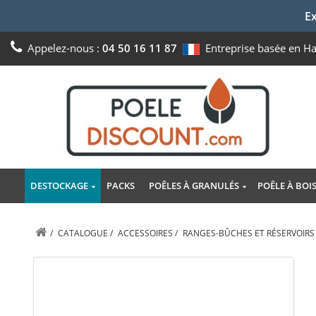
Ex
Appelez-nous :
04 50 16 11 87
Entreprise basée en H
DESTOCKAGE
PACKS
POÊLES À GRANULÉS
POÊLE À BOI
/
CATALOGUE
/
ACCESSOIRES
/
RANGES-BÛCHES ET RÉSERVOIRS