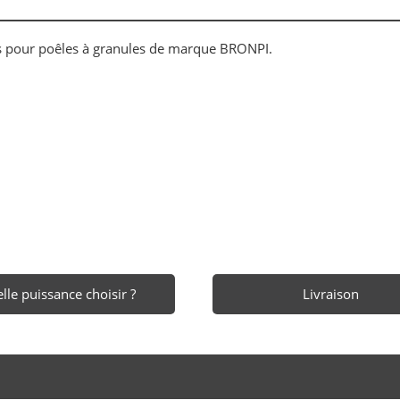
és pour poêles à granules de marque BRONPI.
lle puissance choisir ?
Livraison