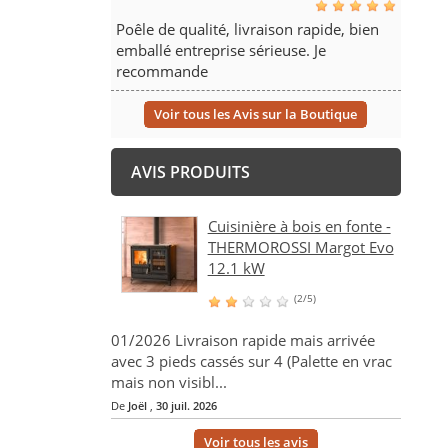
Poêle de qualité, livraison rapide, bien
emballé entreprise sérieuse. Je
recommande
Voir tous les Avis sur la Boutique
AVIS PRODUITS
Cuisinière à bois en fonte -
THERMOROSSI Margot Evo
12.1 kW
(2/5)
01/2026 Livraison rapide mais arrivée
avec 3 pieds cassés sur 4 (Palette en vrac
mais non visibl...
De
Joël
,
30 juil. 2026
Voir tous les avis