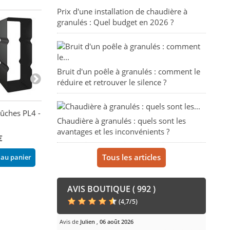
Prix d'une installation de chaudière à
granulés : Quel budget en 2026 ?
Bruit d'un poêle à granulés : comment le
réduire et retrouver le silence ?
ûches PL4 - EVA
Range-Bûches PL2 - EVA
Range-bûches à 
Chaudière à granulés : quels sont les
CALOR
BRONPI
avantages et les inconvénients ?
€
231,00 €
289,00 €
Tous les articles
 au panier
Ajouter au panier
Ajouter au pani
AVIS BOUTIQUE ( 992 )
(
4,7
/
5
)
Avis de
Julien
,
06 août 2026