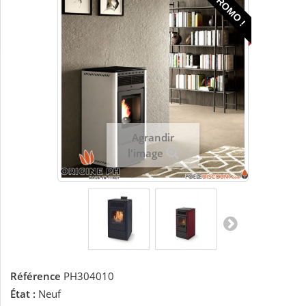
PROMO !
Agrandir
l'image
Référence
PH304010
État :
Neuf