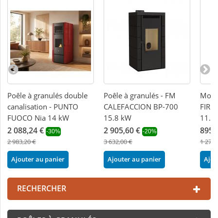
Poêle à granulés double
Poêle à granulés - FM
Modèl
canalisation - PUNTO
CALEFACCION BP-700
FIRE
FUOCO Nia 14 kW
15.8 kW
11.6
2 088,24 €
2 905,60 €
895,
-30%
-20%
2 983,20 €
3 632,00 €
1 279,
Ajouter au panier
Ajouter au panier
Ajou
RECHERCHER