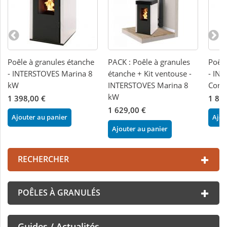
Poêle à granules étanche
PACK : Poêle à granules
Poêle
- INTERSTOVES Marina 8
étanche + Kit ventouse -
- IN
kW
INTERSTOVES Marina 8
Conc
kW
1 398,00 €
1 89
1 629,00 €
Ajouter au panier
Ajou
Ajouter au panier
RECHERCHER
POÊLES À GRANULÉS
Guides / Actualités