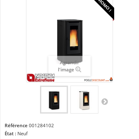
PROMO !
Agrandir
l'image
Référence
001284102
État :
Neuf