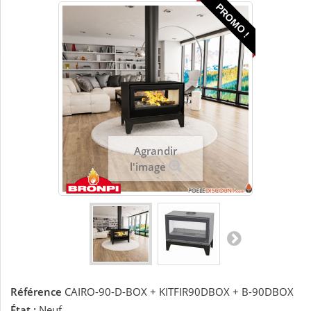
PROMO !
Agrandir
l'image
Référence
CAIRO-90-D-BOX + KITFIR90DBOX + B-90DBOX
État :
Neuf