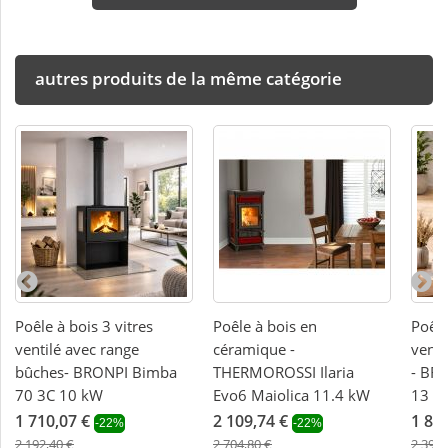
autres produits de la même catégorie
Poêle à bois 3 vitres
Poêle à bois en
Poêle
ventilé avec range
céramique -
venti
bûches- BRONPI Bimba
THERMOROSSI Ilaria
- BR
70 3C 10 kW
Evo6 Maiolica 11.4 kW
13 k
1 710,07 €
2 109,74 €
1 86
-22%
-22%
2 192,40 €
2 704,80 €
2 394,