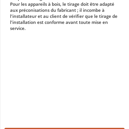
Pour les appareils à bois, le tirage doit être adapté
aux préconisations du fabricant ; il incombe à
l'installateur et au client de vérifier que le tirage de
l'installation est conforme avant toute mise en
service.
Labels et certifications
Documentation (157.21k)
MANUEL
Documentation (664.55k)
Fiche technique
Documentation (92.95k)