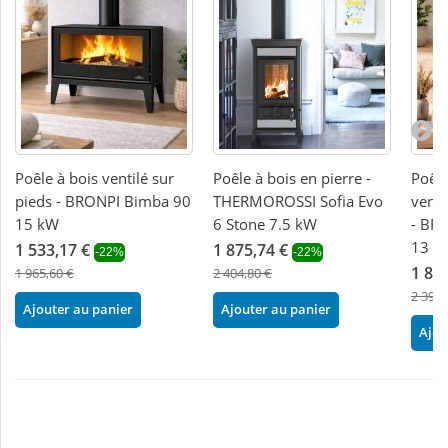
Poêle à bois ventilé sur
Poêle à bois en pierre -
Poêle
pieds - BRONPI Bimba 90
THERMOROSSI Sofia Evo
venti
15 kW
6 Stone 7.5 kW
- BR
13 k
1 533,17 €
1 875,74 €
-22%
-22%
1 86
1 965,60 €
2 404,80 €
2 394,
Ajouter au panier
Ajouter au panier
Ajou