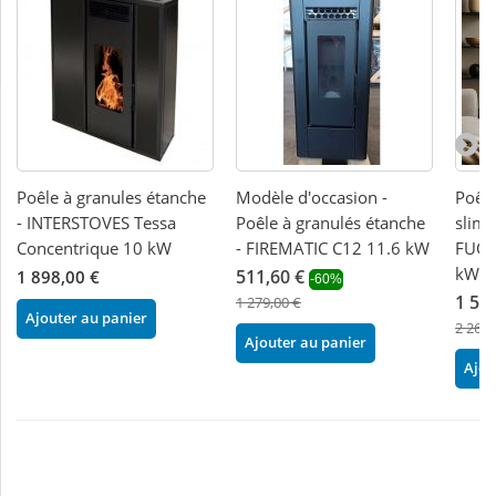
Poêle à granules étanche
Modèle d'occasion -
Poêle
- INTERSTOVES Tessa
Poêle à granulés étanche
slim 
Concentrique 10 kW
- FIREMATIC C12 11.6 kW
FUOC
kW
511,60 €
1 898,00 €
-60%
1 58
1 279,00 €
Ajouter au panier
2 268,
Ajouter au panier
Ajou