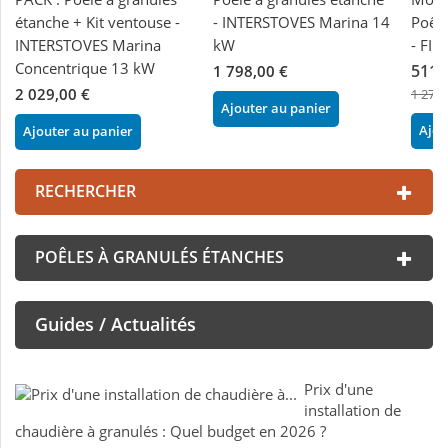
étanche + Kit ventouse -
- INTERSTOVES Marina 14
Poêle
INTERSTOVES Marina
kW
- FI
Concentrique 13 kW
511,
1 798,00 €
2 029,00 €
1 279,
Ajouter au panier
Ajou
Ajouter au panier
RECHERCHER
POÊLES À GRANULÉS ÉTANCHES
Guides / Actualités
Prix d'une
installation de
chaudière à granulés : Quel budget en 2026 ?