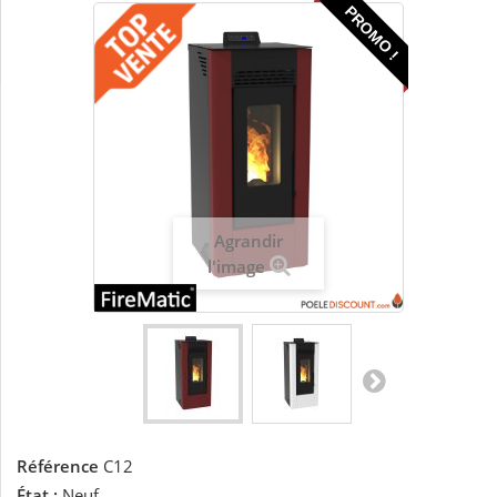
PROMO !
Agrandir
l'image
Référence
C12
État :
Neuf