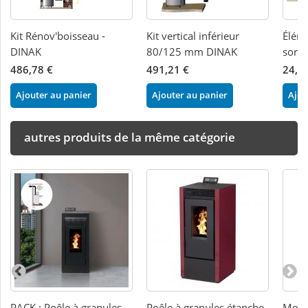
Kit Rénov'boisseau -
Kit vertical inférieur
Éléme
DINAK
80/125 mm DINAK
sorti
486,78 €
491,21 €
24,0
Ajouter au panier
Ajouter au panier
Ajou
autres produits de la même catégorie
PACK : Poêle à granules
Poêle à granules étanche
Modèl