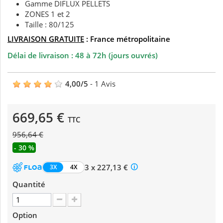
Gamme DIFLUX PELLETS
ZONES 1 et 2
Taille : 80/125
LIVRAISON GRATUITE
: France métropolitaine
Délai de livraison : 48 à 72h (jours ouvrés)
4,00
/
5
-
1
Avis
669,65 €
TTC
956,64 €
- 30 %
3 x 227,13 €
3X
4X
Quantité
Option