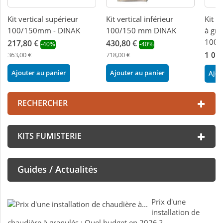
Kit vertical supérieur
Kit vertical inférieur
Kit v
100/150mm - DINAK
100/150 mm DINAK
à gra
100/
217,80 €
430,80 €
-40%
-40%
1 02
363,00 €
718,00 €
Ajouter au panier
Ajouter au panier
Ajou
RECHERCHER
KITS FUMISTERIE
Guides / Actualités
Prix d'une
installation de
chaudière à granulés : Quel budget en 2026 ?