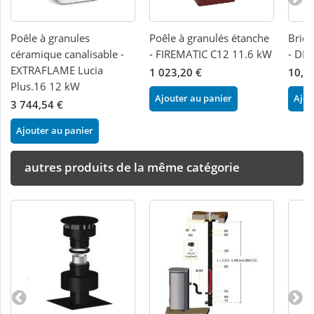
Poêle à granules
Poêle à granulés étanche
Brid
céramique canalisable -
- FIREMATIC C12 11.6 kW
- DI
EXTRAFLAME Lucia
1 023,20 €
10,0
Plus.16 12 kW
Ajouter au panier
Ajou
3 744,54 €
Ajouter au panier
autres produits de la même catégorie