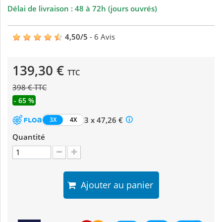
Délai de livraison : 48 à 72h (jours ouvrés)
4,50
/
5
-
6
Avis
139,30 €
TTC
398 € TTC
- 65 %
3 x 47,26 €
3X
4X
Quantité
Ajouter au panier