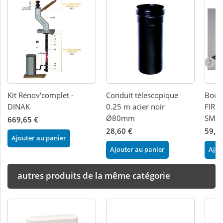
Kit Rénov'complet -
Conduit télescopique
Bougi
DINAK
0.25 m acier noir
FIREM
Ø80mm
SMAR
669,65 €
28,60 €
59,0
Ajouter au panier
Ajouter au panier
Ajou
autres produits de la même catégorie