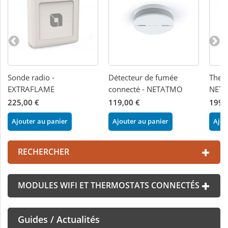
Sonde radio -
Détecteur de fumée
Therm
EXTRAFLAME
connecté - NETATMO
NET
225,00 €
119,00 €
199,
Ajouter au panier
Ajouter au panier
Ajou
RECHERCHER
MODULES WIFI ET THERMOSTATS CONNECTÉS
Guides / Actualités