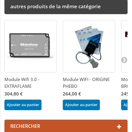
autres produits de la même catégorie
Module Wifi 3.0 -
Module WIFI - ORIGINE
Modul
EXTRAFLAME
PHEBO
BRON
304,80 €
264,00 €
245,
Ajouter au panier
Ajouter au panier
Ajou
RECHERCHER