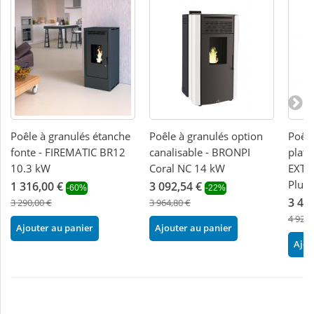
Poêle à granulés étanche
Poêle à granulés option
Poêle
fonte - FIREMATIC BR12
canalisable - BRONPI
plat 
10.3 kW
Coral NC 14 kW
EXTR
Plus 
1 316,00 €
3 092,54 €
-60%
-22%
3 49
3 290,00 €
3 964,80 €
4 920,
Ajouter au panier
Ajouter au panier
Ajou