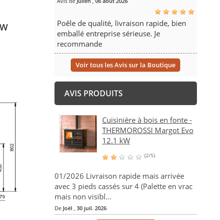
Avis de
Julien
,
06 août 2026
Poêle de qualité, livraison rapide, bien
kW
emballé entreprise sérieuse. Je
recommande
Voir tous les Avis sur la Boutique
AVIS PRODUITS
Cuisinière à bois en fonte -
THERMOROSSI Margot Evo
12.1 kW
(2/5)
01/2026 Livraison rapide mais arrivée
avec 3 pieds cassés sur 4 (Palette en vrac
mais non visibl...
De
Joël
,
30 juil. 2026