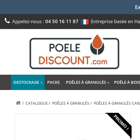
Ex
Appelez-nous :
04 50 16 11 87
Entreprise basée en H
DESTOCKAGE
PACKS
POÊLES À GRANULÉS
POÊLE À BOI
/
CATALOGUE
/
POÊLES À GRANULÉS
/
POÊLES À GRANULÉS CAN
PROMO !