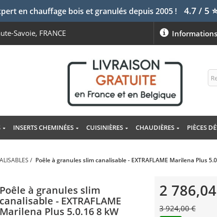
4.7 / 5
pert en chauffage bois et granulés depuis 2005 !
aute-Savoie, FRANCE
Information
S
INSERTS CHEMINÉES
CUISINIÈRES
CHAUDIÈRES
PIÈCES D
ALISABLES
/
Poêle à granules slim canalisable - EXTRAFLAME Marilena Plus 5.
2 786,04
Poêle à granules slim
canalisable - EXTRAFLAME
3 924,00 €
Marilena Plus 5.0.16 8 kW