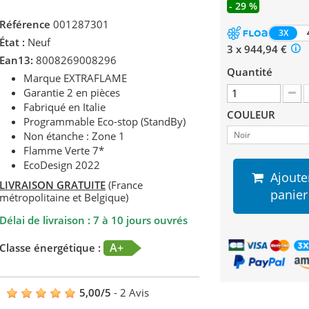
- 29 %
Référence
001287301
3X
État :
Neuf
3 x 944,94 €
Ean13:
8008269008296
Quantité
Marque EXTRAFLAME
Garantie 2 en pièces
Fabriqué en Italie
COULEUR
Programmable Eco-stop (StandBy)
Non étanche : Zone 1
Noir
Flamme Verte 7*
EcoDesign 2022
Ajoute
LIVRAISON GRATUITE
(France
panier
métropolitaine et Belgique)
Délai de livraison : 7 à 10 jours ouvrés
A+
Classe énergétique :
5,00
/
5
-
2
Avis