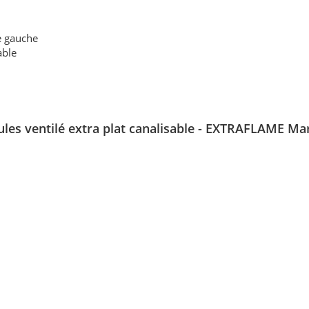
e gauche
able
ules ventilé extra plat canalisable - EXTRAFLAME Ma