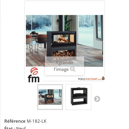
Agrandir
l'image
Référence
M-182-LK
État :
Neuf