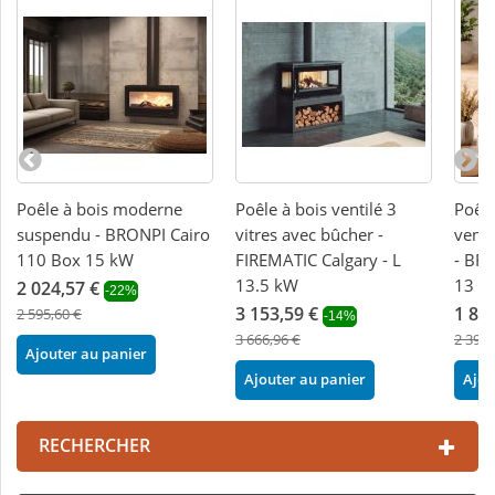
Poêle à bois moderne
Poêle à bois ventilé 3
Poêle
suspendu - BRONPI Cairo
vitres avec bûcher -
venti
110 Box 15 kW
FIREMATIC Calgary - L
- BR
13.5 kW
13 k
2 024,57 €
-22%
3 153,59 €
1 86
2 595,60 €
-14%
3 666,96 €
2 394,
Ajouter au panier
Ajouter au panier
Ajou
RECHERCHER