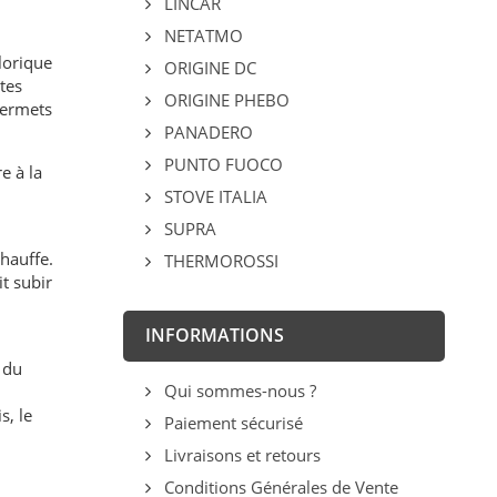
LINCAR
NETATMO
lorique
ORIGINE DC
tes
ORIGINE PHEBO
permets
PANADERO
PUNTO FUOCO
e à la
STOVE ITALIA
SUPRA
chauffe.
THERMOROSSI
t subir
INFORMATIONS
 du
Qui sommes-nous ?
s, le
Paiement sécurisé
Livraisons et retours
Conditions Générales de Vente