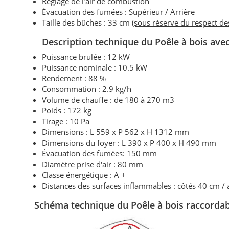
Réglage de l’air de combustion
Évacuation des fumées : Supérieur / Arrière
Taille des bûches : 33 cm
(sous réserve du respect d
Description technique d
u Poêle à bois ave
Puissance brulée : 12 kW
Puissance nominale : 10.5 kW
Rendement : 88 %
Consommation : 2.9 kg/h
Volume de chauffe : de 180 à 270 m3
Poids : 172 kg
Tirage : 10 Pa
Dimensions : L 559 x P 562 x H 1312 mm
Dimensions du foyer : L 390 x P 400 x H 490 mm
Évacuation des fumées: 150 mm
Diamètre prise d'air : 80 mm
Classe énergétique : A +
Distances des surfaces inflammables : côtés 40 cm /
Schéma technique d
u Poêle à bois raccord