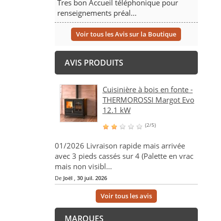
Tres bon Accueil téléphonique pour
renseignements préal...
Voir tous les Avis sur la Boutique
AVIS PRODUITS
Cuisinière à bois en fonte -
THERMOROSSI Margot Evo
12.1 kW
(2/5)
01/2026 Livraison rapide mais arrivée
avec 3 pieds cassés sur 4 (Palette en vrac
mais non visibl...
De
Joël
,
30 juil. 2026
Voir tous les avis
MARQUES