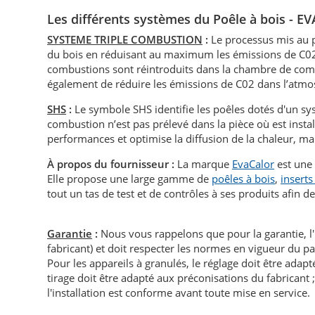
Les différents systèmes du Poêle
à bois - E
SYSTEME TRIPLE COMBUSTION
:
Le processus mis au 
du bois en réduisant au maximum les émissions de C02.
combustions sont réintroduits dans la chambre de comb
également de réduire les émissions de C02 dans l’atmo
SHS
:
Le symbole SHS identifie les poêles dotés d'un sy
combustion n’est pas prélevé dans la pièce où est insta
performances et optimise la diffusion de la chaleur, mai
À propos du fournisseur :
La marque
EvaCalor
est une 
Elle propose une large gamme de
poêles à bois
,
inserts
tout un tas de test et de contrôles à ses produits afin de g
Garantie
:
Nous vous rappelons que pour la garantie, l
fabricant) et doit respecter les normes en vigueur du p
Pour les appareils à granulés, le réglage doit être adapté 
tirage doit être adapté aux préconisations du fabricant ; i
l'installation est conforme avant toute mise en service.