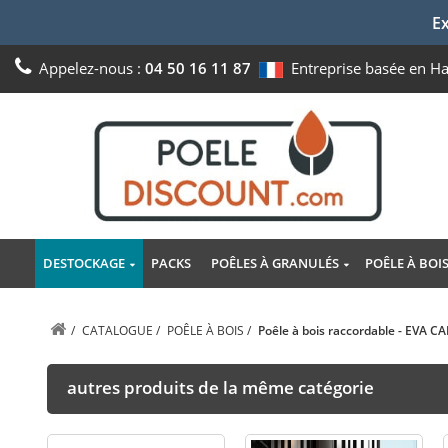
Ex
Appelez-nous :
04 50 16 11 87
Entreprise basée en H
DESTOCKAGE
PACKS
POÊLES À GRANULÉS
POÊLE À BOI
/
CATALOGUE
/
POÊLE À BOIS
/
Poêle à bois raccordable - EVA 
autres produits de la même catégorie