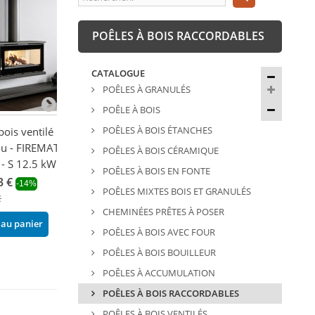
POÊLES À BOIS RACCORDABLES
CATALOGUE
POÊLES À GRANULÉS
POÊLE À BOIS
POÊLES À BOIS ÉTANCHES
bois ventilé
Poêle à bois raccordable
Poêle à bois ra
u - FIREMATIC
avec bûcher - FIREMATIC
avec four - BR
POÊLES À BOIS CÉRAMIQUE
 - S 12.5 kW
Toronto - S 65 12.6 kW
Hilton-H 6 kW
POÊLES À BOIS EN FONTE
3 €
1 518,90 €
1 662,34 €
-14%
-14%
-22
POÊLES MIXTES BOIS ET GRANULÉS
€
1 766,16 €
2 131,20 €
CHEMINÉES PRÊTES À POSER
 au panier
Ajouter au panier
Ajouter au pani
POÊLES À BOIS AVEC FOUR
POÊLES À BOIS BOUILLEUR
POÊLES À ACCUMULATION
POÊLES À BOIS RACCORDABLES
POÊLES À BOIS VENTILÉS