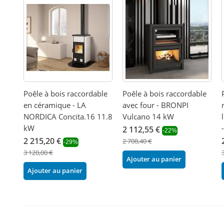
Poêle à bois raccordable
Poêle à bois raccordable
en céramique - LA
avec four - BRONPI
NORDICA Concita.16 11.8
Vulcano 14 kW
kW
2 112,55 €
-22%
2 215,20 €
2 708,40 €
-29%
3 120,00 €
Ajouter au panier
Ajouter au panier