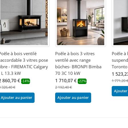
Poêle à bois ventilé
Poêle à bois 3 vitres
Poêle à 
raccordable 3 vitres pose
ventilé avec range
suspend
libre - FIREMATIC Calgary
bûches- BRONPI Bimba
Toronto
- L 13.3 kW
70 3C 10 kW
1 523,2
2 860,70 €
1 710,07 €
1 771,20 
-14%
-22%
3 326,40 €
2 192,40 €
Ajouter
Ajouter au panier
Ajouter au panier