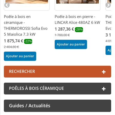
Poêle à bois en
Poêle à bois en pierre -
Poêle
céramique -
LINCAR Alice 480AZ 6 kW
THER
THERMOROSSI Sofia Evo
Evo5
1 287,36 €
-28%
5 Maiolica 7.3 kW
3 12
1 788,00 €
1 875,74 €
4 012,
-22%
Ajouter au panier
2 404,80 €
Ajou
Ajouter au panier
RECHERCHER
POÊLES À BOIS CÉRAMIQUE
Guides / Actualités