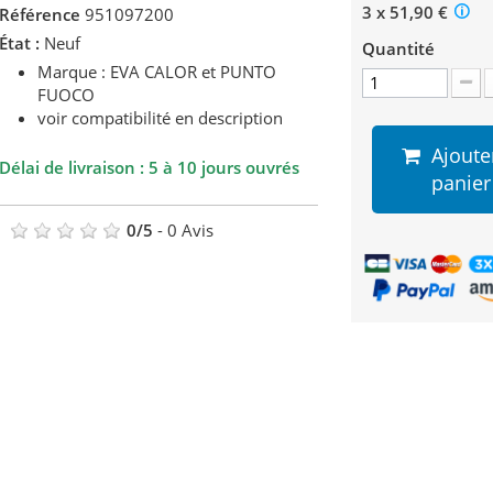
3 x 51,90 €
Référence
951097200
État :
Neuf
Quantité
Marque : EVA CALOR et PUNTO
FUOCO
voir compatibilité en description
Ajoute
Délai de livraison : 5 à 10 jours ouvrés
panier
0
/
5
-
0
Avis