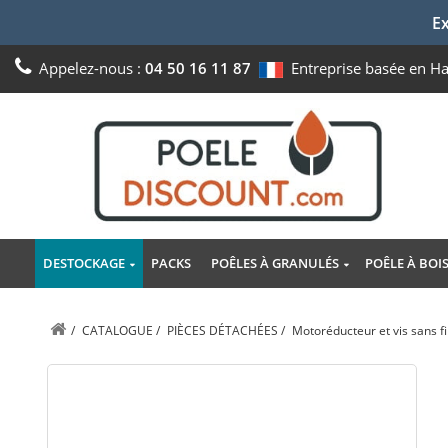
Ex
Appelez-nous :
04 50 16 11 87
Entreprise basée en H
DESTOCKAGE
PACKS
POÊLES À GRANULÉS
POÊLE À BOI
/
CATALOGUE
/
PIÈCES DÉTACHÉES
/
Motoréducteur et vis sans f