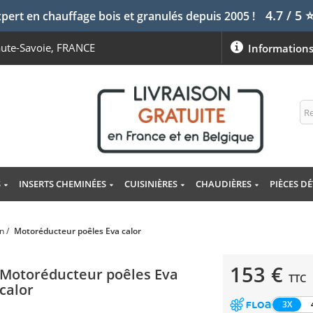
4.7 / 5
pert en chauffage bois et granulés depuis 2005 !
aute-Savoie, FRANCE
Information
S
INSERTS CHEMINÉES
CUISINIÈRES
CHAUDIÈRES
PIÈCES D
in
/
Motoréducteur poêles Eva calor
153 €
Motoréducteur poêles Eva
TTC
calor
3X