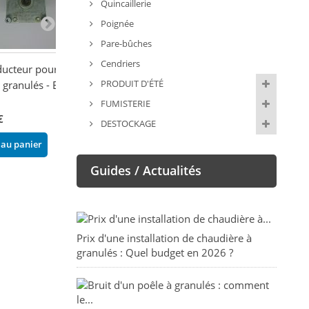
Quincaillerie
Poignée
Pare-bûches
Cendriers
ucteur pour
Vis sans fin bloc complet
Motoréducteur 
PRODUIT D'ÉTÉ
 granulés - EVA
- ORGINE PH
EVACALOR
206,00 €
208,00 €
FUMISTERIE
€
DESTOCKAGE
Ajouter au panier
Ajouter au pani
 au panier
Guides / Actualités
Prix d'une installation de chaudière à
granulés : Quel budget en 2026 ?