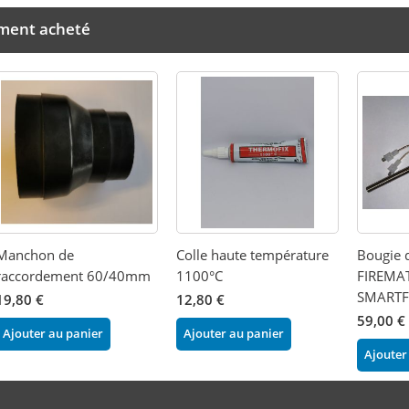
ement acheté
Manchon de
Colle haute température
Bougie 
raccordement 60/40mm
1100°C
FIREMAT
SMARTF
19,80 €
12,80 €
59,00 €
Ajouter au panier
Ajouter au panier
Ajouter