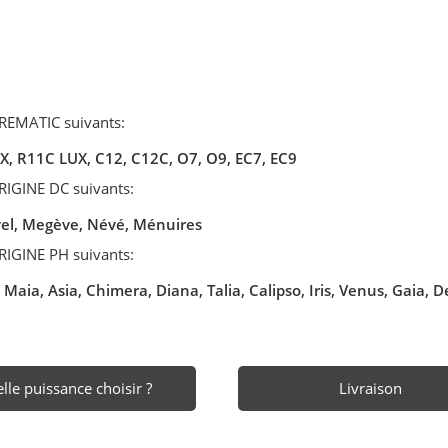
IREMATIC suivants:
UX, R11C LUX,
C12, C12C, O7, O9, EC7, EC9
RIGINE DC suivants:
vel, Megève, Névé, Ménuires
RIGINE PH suivants:
 Maia, Asia, Chimera, Diana, Talia, Calipso, Iris, Venus, Gaia, 
lle puissance choisir ?
Livraison