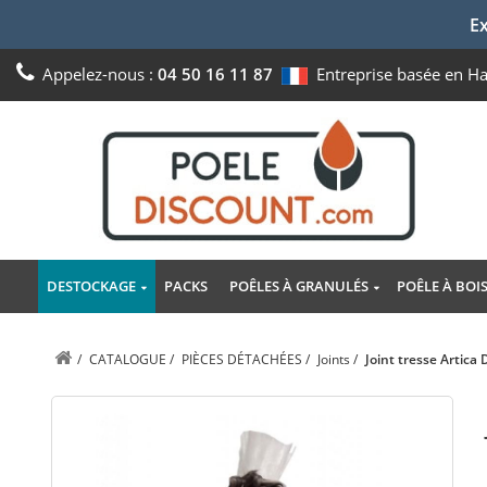
Ex
Appelez-nous :
04 50 16 11 87
Entreprise basée en H
DESTOCKAGE
PACKS
POÊLES À GRANULÉS
POÊLE À BOI
/
CATALOGUE
/
PIÈCES DÉTACHÉES
/
Joints
/
Joint tresse Artic