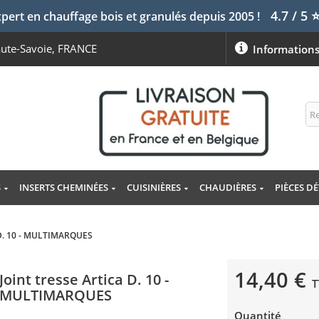
4.7 / 5
pert en chauffage bois et granulés depuis 2005 !
aute-Savoie, FRANCE
Information
S
INSERTS CHEMINÉES
CUISINIÈRES
CHAUDIÈRES
PIÈCES D
a D. 10 - MULTIMARQUES
14,40 €
Joint tresse Artica D. 10 -
T
MULTIMARQUES
Quantité