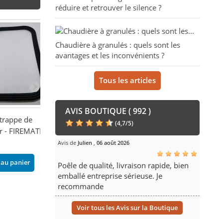
réduire et retrouver le silence ?
Chaudière à granulés : quels sont les
avantages et les inconvénients ?
Tous les articles
AVIS BOUTIQUE ( 992 )
 trappe de
Joint d'étanchéité latéral
Joint silicone 
(
4,7
/
5
)
r - FIREMATIC
9,96 €
48,70 €
Avis de
Julien
,
06 août 2026
Ajouter au panier
Ajouter au pani
 au panier
Poêle de qualité, livraison rapide, bien
emballé entreprise sérieuse. Je
recommande
Voir tous les Avis sur la Boutique