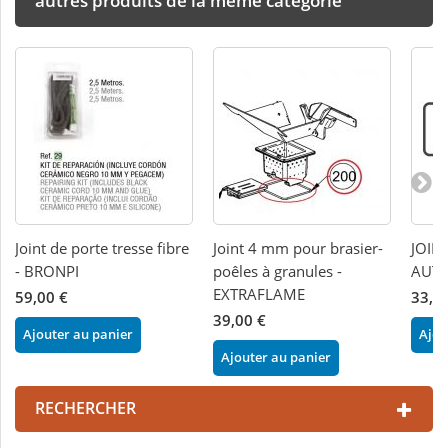
autres produits de la même catégorie
Joint de porte tresse fibre
Joint 4 mm pour brasier-
JOIN
- BRONPI
poêles à granules -
AUTO
EXTRAFLAME
59,00 €
33,0
39,00 €
Ajouter au panier
Ajou
Ajouter au panier
RECHERCHER