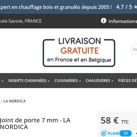
4.7 / 5
pert en chauffage bois et granulés depuis 2005 !
aute-Savoie, FRANCE
Information
S
INSERTS CHEMINÉES
CUISINIÈRES
CHAUDIÈRES
PIÈCES D
m - LA NORDICA
58 €
Joint de porte 7 mm - LA
TTC
NORDICA
3X