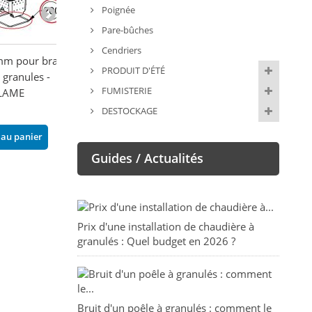
Poignée
Pare-bûches
Cendriers
mm pour brasier-
Joint 12 mm -
Joints pour MO
PRODUIT D'ÉTÉ
 granules -
EXTRAFLAME
EXTRAFLAME
FUMISTERIE
LAME
96,00 €
57,70 €
DESTOCKAGE
Ajouter au panier
Ajouter au pani
 au panier
Guides / Actualités
Prix d'une installation de chaudière à
granulés : Quel budget en 2026 ?
Bruit d'un poêle à granulés : comment le