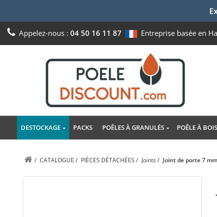
Ex
Appelez-nous :
04 50 16 11 87
Entreprise basée en H
DESTOCKAGE
PACKS
POÊLES À GRANULÉS
POÊLE À BOI
/
CATALOGUE
/
PIÈCES DÉTACHÉES
/
Joints
/
Joint de porte 7 m