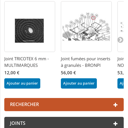
Joint TRICOTEX 6 mm -
Joint fumées pour inserts
Joint
MULTIMARQUES
à granulés - BRONPI
NOR
12,00 €
56,00 €
53,0
Ajouter au panier
Ajouter au panier
Ajou
RECHERCHER
JOINTS