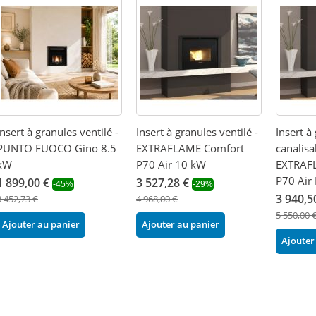
Insert à granules ventilé -
Insert à granules ventilé -
Insert à
PUNTO FUOCO Gino 8.5
EXTRAFLAME Comfort
canalisa
kW
P70 Air 10 kW
EXTRAF
P70 Air
1 899,00 €
3 527,28 €
-45%
-29%
3 940,5
3 452,73 €
4 968,00 €
5 550,00 
Ajouter au panier
Ajouter au panier
Ajouter