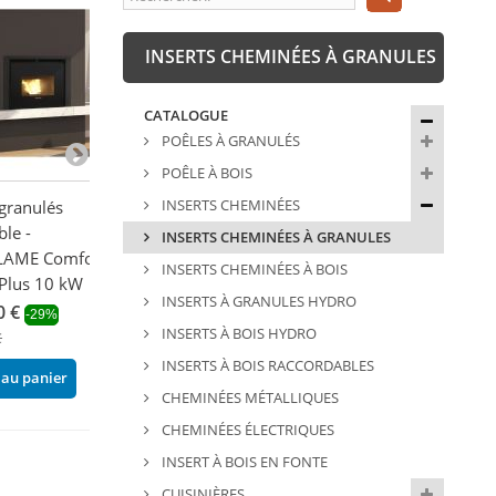
INSERTS CHEMINÉES À GRANULES
CATALOGUE
POÊLES À GRANULÉS
POÊLE À BOIS
INSERTS CHEMINÉES
 granulés
Insert à granules ventilé -
Insert à granule
ble -
BRONPI Tavira 6 kW
canalisable -
INSERTS CHEMINÉES À GRANULES
LAME Comfort
EXTRAFLAME C
2 647,01 €
-22%
INSERTS CHEMINÉES À BOIS
 Plus 10 kW
P85 Plus 12 kW
3 393,60 €
INSERTS À GRANULES HYDRO
0 €
4 144,98 €
-29%
-29
Ajouter au panier
INSERTS À BOIS HYDRO
€
5 838,00 €
INSERTS À BOIS RACCORDABLES
 au panier
Ajouter au pani
CHEMINÉES MÉTALLIQUES
CHEMINÉES ÉLECTRIQUES
INSERT À BOIS EN FONTE
CUISINIÈRES