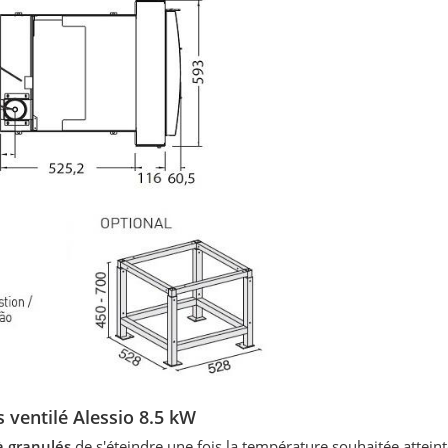
ts ventilé Alessio 8.5 kW
 à granulés
de s'éteindre une fois la température souhaitée atteint