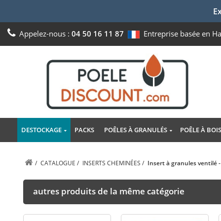
Ex
Appelez-nous :
04 50 16 11 87
Entreprise basée en H
DESTOCKAGE
PACKS
POÊLES À GRANULÉS
POÊLE À BOI
/
CATALOGUE
/
INSERTS CHEMINÉES
/
Insert à granules ventilé
autres produits de la même catégorie