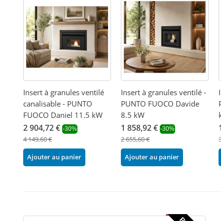
Insert à granules ventilé
Insert à granules ventilé -
canalisable - PUNTO
PUNTO FUOCO Davide
FUOCO Daniel 11.5 kW
8.5 kW
2 904,72 €
1 858,92 €
-30%
-30%
4 149,60 €
2 655,60 €
Ajouter au panier
Ajouter au panier