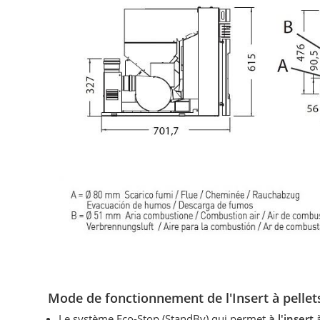
Mode de fonctionnement d
e l'Insert à pelle
Le système
Eco-Stop (StandBy)
qui permet
à l'insert