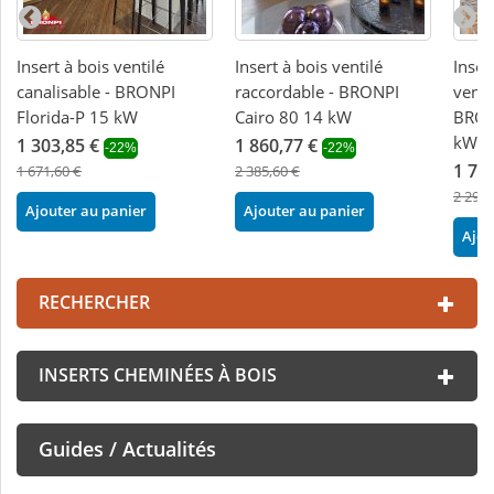
Insert à bois ventilé
Insert à bois ventilé
Inser
canalisable - BRONPI
raccordable - BRONPI
venti
Florida-P 15 kW
Cairo 80 14 kW
BRONP
kW
1 303,85 €
1 860,77 €
-22%
-22%
1 78
1 671,60 €
2 385,60 €
2 293,
Ajouter au panier
Ajouter au panier
Ajou
RECHERCHER
INSERTS CHEMINÉES À BOIS
Guides / Actualités