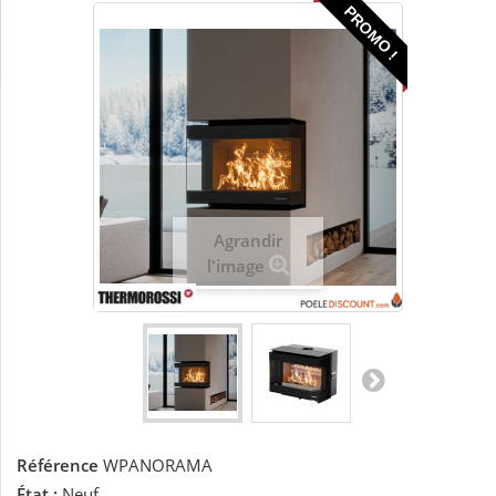
PROMO !
Agrandir
l'image
Référence
WPANORAMA
État :
Neuf