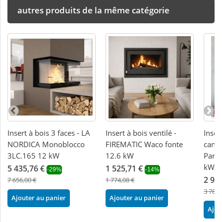
autres produits de la même catégorie
Insert à bois 3 faces - LA
Insert à bois ventilé -
Inser
NORDICA Monoblocco
FIREMATIC Waco fonte
canal
3LC.165 12 kW
12.6 kW
Paris
kW
5 435,76 €
1 525,71 €
-29%
-14%
2 94
7 656,00 €
1 774,08 €
3 780,
Ajouter au panier
Ajouter au panier
Ajou