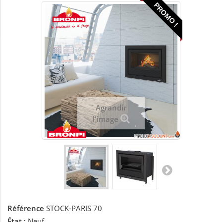
PROMO !
Agrandir
l'image
Référence
STOCK-PARIS 70
État :
Neuf