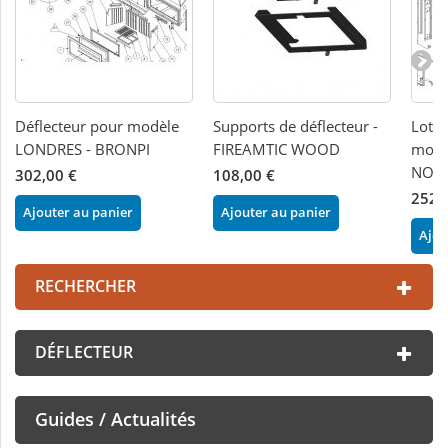
Déflecteur pour modèle
Supports de déflecteur -
Lot d
LONDRES - BRONPI
FIREAMTIC WOOD
modè
NOR
302,00 €
108,00 €
252,
Ajouter au panier
Ajouter au panier
Ajou
RECHERCHER
DÉFLECTEUR
Guides / Actualités