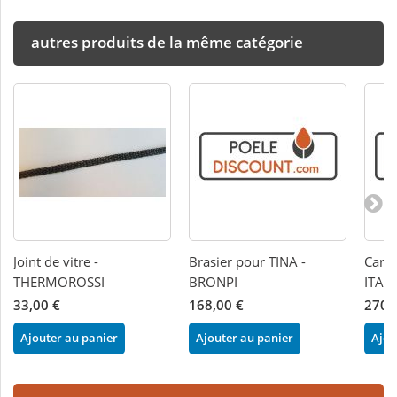
autres produits de la même catégorie
Joint de vitre -
Brasier pour TINA -
Cart
THERMOROSSI
BRONPI
ITALI
33,00 €
168,00 €
270,
Ajouter au panier
Ajouter au panier
Ajou