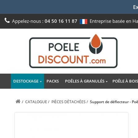
Ex
Appelez-nous :
04 50 16 11 87
Entreprise basée en H
DESTOCKAGE
PACKS
POÊLES À GRANULÉS
POÊLE À BOI
/
CATALOGUE
/
PIÈCES DÉTACHÉES
/
Support de déflecteur - P