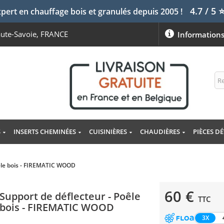
4.7 / 5
pert en chauffage bois et granulés depuis 2005 !
aute-Savoie, FRANCE
Information
S
INSERTS CHEMINÉES
CUISINIÈRES
CHAUDIÈRES
PIÈCES D
oêle bois - FIREMATIC WOOD
60 €
Support de déflecteur - Poêle
TTC
bois - FIREMATIC WOOD
3X