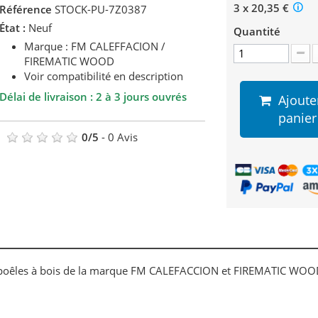
3 x 20,35 €
Référence
STOCK-PU-7Z0387
État :
Neuf
Quantité
Marque : FM CALEFFACION /
FIREMATIC WOOD
Voir compatibilité en description
Délai de livraison : 2 à 3 jours ouvrés
Ajoute
panier
0
/
5
-
0
Avis
de poêles à bois de la marque FM CALEFACCION et FIREMATIC WO