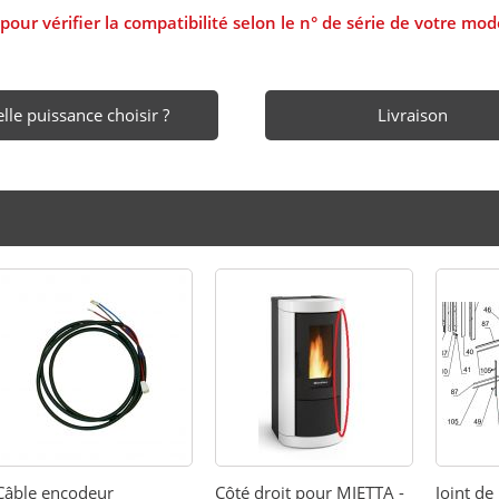
 vérifier la compatibilité selon le n° de série de votre mod
lle puissance choisir ?
Livraison
Câble encodeur
Côté droit pour MIETTA -
Joint de