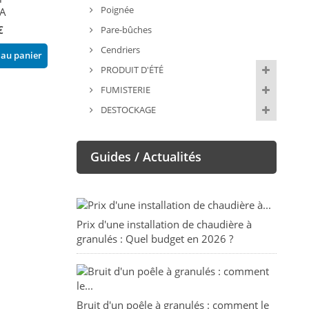
Poignée
A
connecteur) L1100 -
ITALIA
ORIGINE PHEBO
€
30,90 €
Pare-bûches
33,00 €
Cendriers
 au panier
Ajouter au pani
PRODUIT D'ÉTÉ
Ajouter au panier
FUMISTERIE
DESTOCKAGE
Guides / Actualités
Prix d'une installation de chaudière à
granulés : Quel budget en 2026 ?
Bruit d'un poêle à granulés : comment le