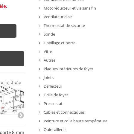
èle.
Motoréducteur et vis sans fin
Ventilateur d'air
Thermostat de sécurité
Sonde
Habillage et porte
Vitre
Autres
Plaques intérieures de foyer
Joints
Déflecteur
Grille de foyer
Pressostat
Câbles et connectiques
Peinture et colle haute température
Quincaillerie
 porte 8 mm - LA
Câble encodeur (sans
Câble encodeur