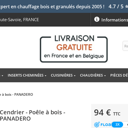
4.7 / 5
pert en chauffage bois et granulés depuis 2005 !
aute-Savoie, FRANCE
Information
S
INSERTS CHEMINÉES
CUISINIÈRES
CHAUDIÈRES
PIÈCES D
le à bois - PANADERO
94 €
Cendrier - Poêle à bois -
TTC
PANADERO
3X