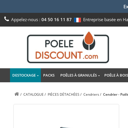
Ex
Appelez-nous :
04 50 16 11 87
Entreprise basée en H
DESTOCKAGE
PACKS
POÊLES À GRANULÉS
POÊLE À BOI
/
CATALOGUE
/
PIÈCES DÉTACHÉES
/
Cendriers
/
Cendrier - Poê