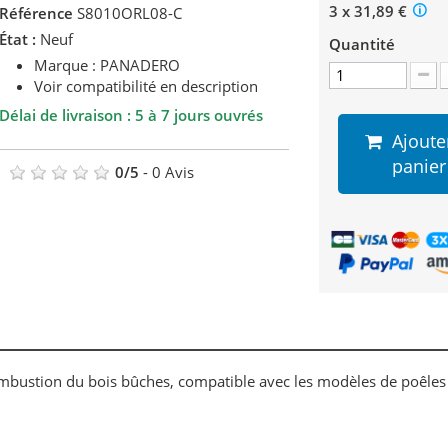
3 x 31,89 €
Référence
S8010ORL08-C
État :
Neuf
Quantité
Marque : PANADERO
Voir compatibilité en description
Délai de livraison : 5 à 7 jours ouvrés
Ajoute
panier
0
/
5
-
0
Avis
ombustion du bois bûches, compatible avec les modèles de poêles