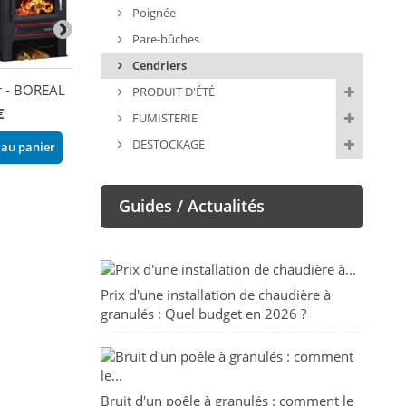
Poignée
Pare-bûches
Cendriers
r - BOREAL
Cendrier - C9/C7/R9/
Cendrier - C12/
PRODUIT D'ÉTÉ
EC7/EC9/O7/O9 -
FIREMATIC
€
FUMISTERIE
FIREMATIC
24,00 €
DESTOCKAGE
 au panier
24,00 €
Ajouter au pani
Ajouter au panier
Guides / Actualités
Prix d'une installation de chaudière à
granulés : Quel budget en 2026 ?
Bruit d'un poêle à granulés : comment le