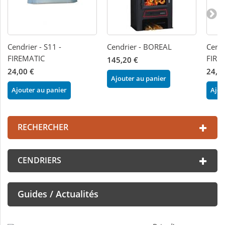
Cendrier - S11 -
Cendrier - BOREAL
Cendr
FIREMATIC
FIRE
145,20 €
24,00 €
24,0
Ajouter au panier
Ajouter au panier
Ajou
RECHERCHER
CENDRIERS
Guides / Actualités