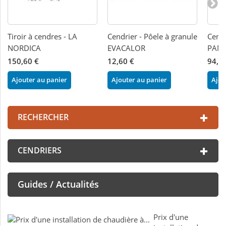
Tiroir à cendres - LA
Cendrier - Pôele à granule
Cendr
NORDICA
EVACALOR
PAN
150,60 €
12,60 €
94,0
Ajouter au panier
Ajouter au panier
Ajou
RECHERCHER
CENDRIERS
Guides / Actualités
Prix d'une