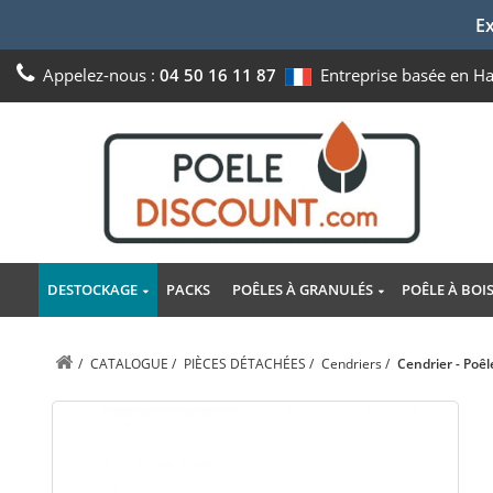
Ex
Appelez-nous :
04 50 16 11 87
Entreprise basée en H
DESTOCKAGE
PACKS
POÊLES À GRANULÉS
POÊLE À BOI
/
CATALOGUE
/
PIÈCES DÉTACHÉES
/
Cendriers
/
Cendrier - Poêl