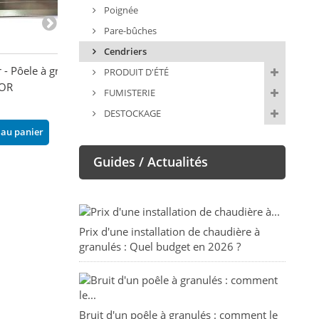
Poignée
Pare-bûches
Cendriers
 - Pôele à granule
Cendrier - C9/C7/R9/
Cendrier - BOR
PRODUIT D'ÉTÉ
OR
EC7/EC9/O7/O9 -
145,20 €
FUMISTERIE
FIREMATIC
DESTOCKAGE
Ajouter au pani
24,00 €
 au panier
Ajouter au panier
Guides / Actualités
Prix d'une installation de chaudière à
granulés : Quel budget en 2026 ?
Bruit d'un poêle à granulés : comment le