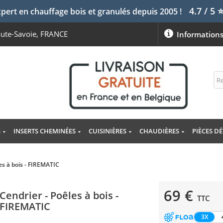
4.7 / 5
pert en chauffage bois et granulés depuis 2005 !
aute-Savoie, FRANCE
Information
S
INSERTS CHEMINÉES
CUISINIÈRES
CHAUDIÈRES
PIÈCES D
es à bois - FIREMATIC
69 €
Cendrier - Poêles à bois -
TTC
FIREMATIC
3X