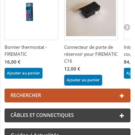
Bornier thermostat -
Connecteur de porte de
Inter
FIREMATIC
réservoir pour FIREMATIC
cour
C16
16,00 €
84,0
12,00 €
Ajouter au panier
Ajou
Ajouter au panier
RECHERCHER
CÂBLES ET CONNECTIQUES