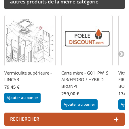
autres produits de la même catégorie
Vermiculite supérieure -
Carte mère - G01_PW_S
Vitre
LINCAR
AIR/HYDRO / HYBRID -
FIRE
BRONPI
BOR
79,45 €
259,00 €
174,
Ajouter au panier
Ajouter au panier
Ajou
RECHERCHER