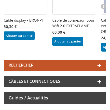
Câble display - BRONPI
Câble de connexion pour
Câbl
Wifi 2.0 EXTRAFLAME
extra
50,30 €
ORIG
60,00 €
Ajouter au panier
24,0
Ajouter au panier
Ajou
RECHERCHER
CÂBLES ET CONNECTIQUES
Guides / Actualités