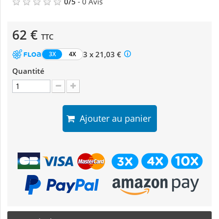
0
/
5
-
0
Avis
62 €
TTC
3 x 21,03 €
3X
4X
Quantité
Ajouter au panier