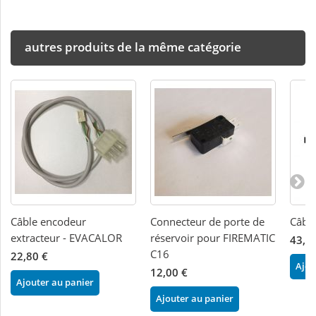
autres produits de la même catégorie
Câble encodeur
Connecteur de porte de
Câbl
extracteur - EVACALOR
réservoir pour FIREMATIC
43,0
C16
22,80 €
Ajou
12,00 €
Ajouter au panier
Ajouter au panier