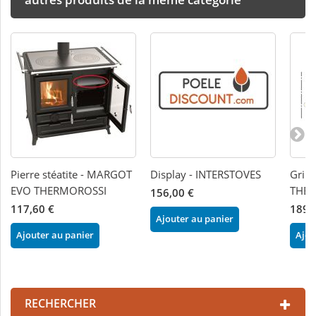
Pierre stéatite - MARGOT
Display - INTERSTOVES
Grill
EVO THERMOROSSI
THE
156,00 €
117,60 €
189,
Ajouter au panier
Ajouter au panier
Ajou
RECHERCHER