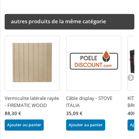
autres produits de la même catégorie
Vermiculite latérale rayée
Câble display - STOVE
KIT F
- FIREMATIC WOOD
ITALIA
BRON
88,30 €
35,09 €
408,
Ajouter au panier
Ajouter au panier
Ajou