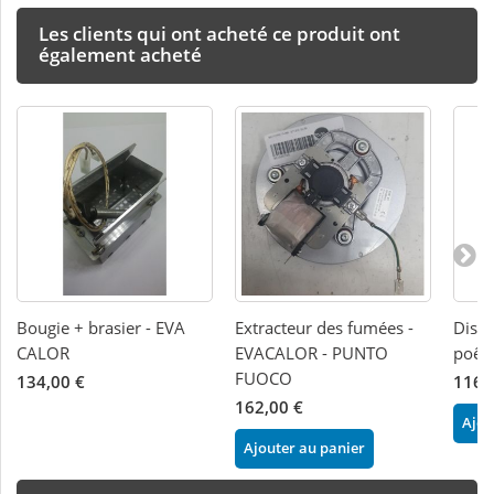
Les clients qui ont acheté ce produit ont
également acheté
Bougie + brasier - EVA
Extracteur des fumées -
Displ
CALOR
EVACALOR - PUNTO
poêle
FUOCO
134,00 €
116,
162,00 €
Ajou
Ajouter au panier