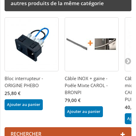
autres produits de la même catégorie
Bloc interrupteur -
Câble INOX + gaine -
Câble
ORIGINE PHEBO
Poêle Mixte CAROL -
micr
BRONPI
CALO
25,80 €
PUN
79,00 €
Ajouter au panier
40,0
Ajouter au panier
Ajou
RECHERCHER