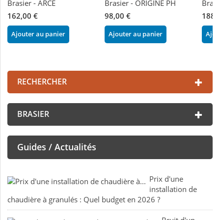
Brasier - ARCE
Brasier - ORIGINE PH
Brasi
162,00 €
98,00 €
188,
Ajouter au panier
Ajouter au panier
Ajou
RECHERCHER
BRASIER
Guides / Actualités
Prix d'une
installation de
chaudière à granulés : Quel budget en 2026 ?