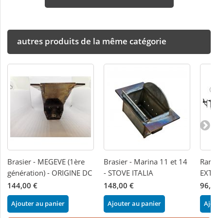
autres produits de la même catégorie
Brasier - MEGEVE (1ère
Brasier - Marina 11 et 14
Rampe
génération) - ORIGINE DC
- STOVE ITALIA
EXTR
144,00 €
148,00 €
96,0
Ajouter au panier
Ajouter au panier
Ajou