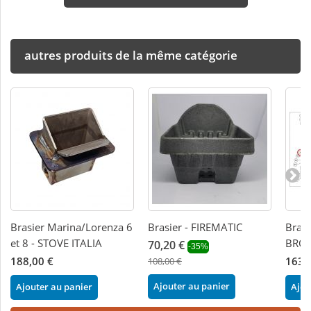
autres produits de la même catégorie
Brasier Marina/Lorenza 6
Brasier - FIREMATIC
Bras
et 8 - STOVE ITALIA
BRON
70,20 €
-35%
188,00 €
163,
108,00 €
Ajouter au panier
Ajouter au panier
Ajou