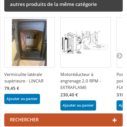
autres produits de la même catégorie
Vermiculite latérale
Motoréducteur à
Porte
supérieure - LINCAR
engrenage 2.0 RPM -
poêle
EXTRAFLAME
FUO
79,45 €
230,40 €
310,
Ajouter au panier
Ajouter au panier
Ajou
RECHERCHER