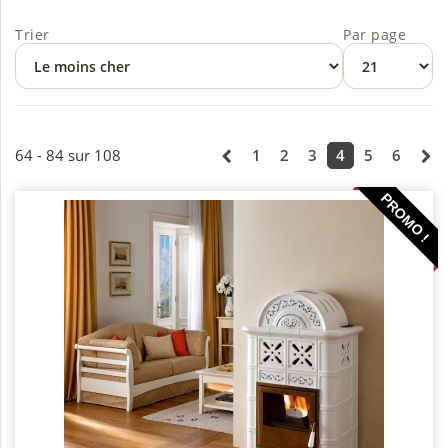
Trier
Par page
64 - 84 sur 108
1
2
3
4
5
6
PROMO !