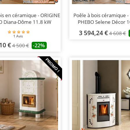
ois en céramique - ORIGINE
Poêle à bois céramique 
 Diana-Dôme 11.8 kW
PHEBO Selene Décor 1
3 594,24 €
4 608 €
1 Avis
10 €
-22%
4 500 €
PROMO !