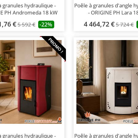
à granules hydraulique -
Poêle à granules d'angle h
E PH Andromeda 18 kW
- ORIGINE PH Lara 1
1,76 €
4 464,72 €
-22%
5 592 €
5 724 €
PROMO !
à granules hydraulique -
Poêle à granules d'angle h