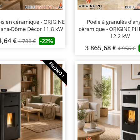
ois en céramique - ORIGINE
Poêle à granulés d'an
ana-Dôme Décor 11.8 kW
céramique - ORIGINE PH
12.2 kW
4,64 €
-22%
4 788 €
3 865,68 €
4 956 €
PROMO !