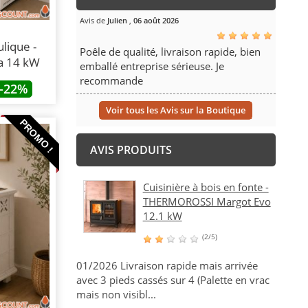
Avis de
Julien
,
06 août 2026
lique -
Poêle de qualité, livraison rapide, bien
a 14 kW
emballé entreprise sérieuse. Je
recommande
-22%
Voir tous les Avis sur la Boutique
PROMO !
AVIS PRODUITS
Cuisinière à bois en fonte -
THERMOROSSI Margot Evo
12.1 kW
(2/5)
01/2026 Livraison rapide mais arrivée
avec 3 pieds cassés sur 4 (Palette en vrac
mais non visibl...