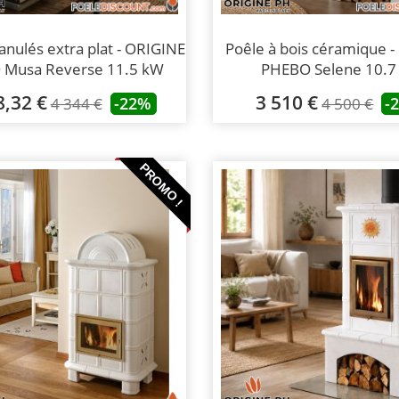
anulés extra plat - ORIGINE
Poêle à bois céramique 
Musa Reverse 11.5 kW
PHEBO Selene 10.7
8,32 €
3 510 €
-22%
-
4 344 €
4 500 €
PROMO !