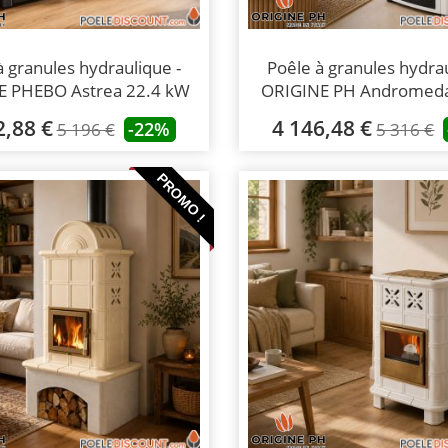
à granules hydraulique -
Poêle à granules hydrau
E PHEBO Astrea 22.4 kW
ORIGINE PH Andromed
2,88 €
4 146,48 €
-22%
5 196 €
5 316 €
PROMO !