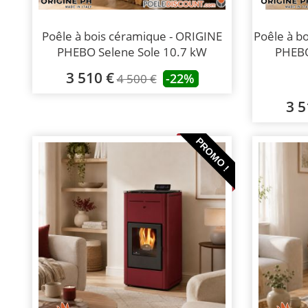
Poêle à bois céramique - ORIGINE
Poêle à b
PHEBO Selene Sole 10.7 kW
PHEBO
3 510 €
-22%
4 500 €
3 5
PROMO !