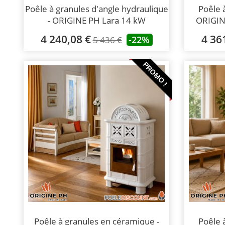
Poêle à granules d'angle hydraulique
Poêle 
- ORIGINE PH Lara 14 kW
ORIGIN
4 240,08 €
4 36
-22%
5 436 €
PROMO !
Poêle à granules en céramique -
Poêle 