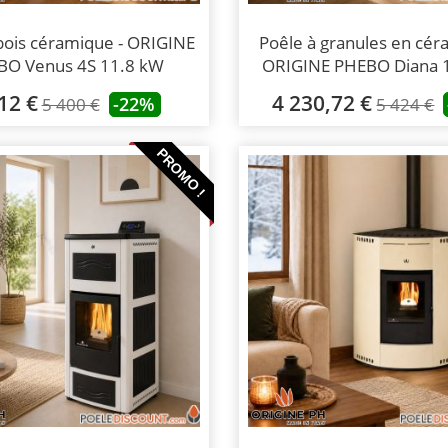
bois céramique - ORIGINE
Poêle à granules en cér
BO Venus 4S 11.8 kW
ORIGINE PHEBO Diana 
12 €
4 230,72 €
-22%
5 400 €
5 424 €
PROMO !