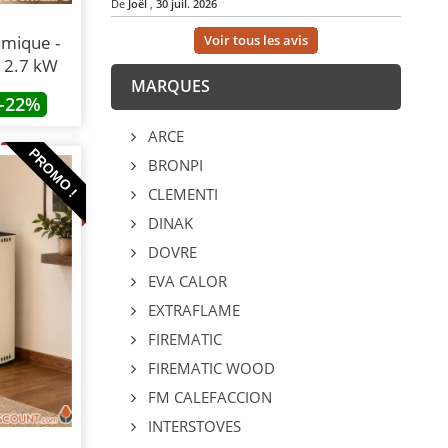
De
Joël
,
30 juil. 2026
Voir tous les avis
amique -
12.7 kW
MARQUES
-22%
ARCE
PROMO !
BRONPI
CLEMENTI
DINAK
DOVRE
EVA CALOR
EXTRAFLAME
FIREMATIC
FIREMATIC WOOD
FM CALEFACCION
INTERSTOVES