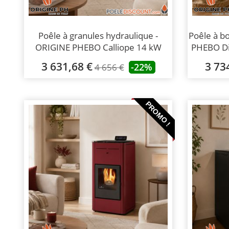
Poêle à granules hydraulique -
Poêle à b
ORIGINE PHEBO Calliope 14 kW
PHEBO Di
3 631,68 €
3 73
-22%
4 656 €
PROMO !