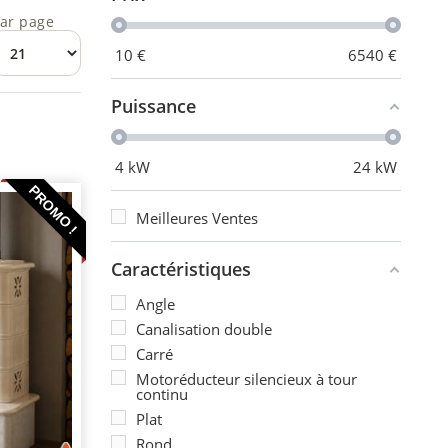
ar page
10
€
6540
€
Puissance
4
kW
24
kW
PROMO !
Meilleures Ventes
Caractéristiques
Angle
Canalisation double
Carré
Motoréducteur silencieux à tour
continu
Plat
Rond