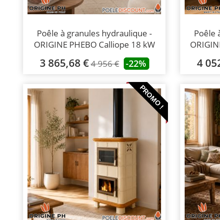
Poêle à granules hydraulique -
Poêle 
ORIGINE PHEBO Calliope 18 kW
ORIGIN
3 865,68 €
4 05
-22%
4 956 €
PROMO !