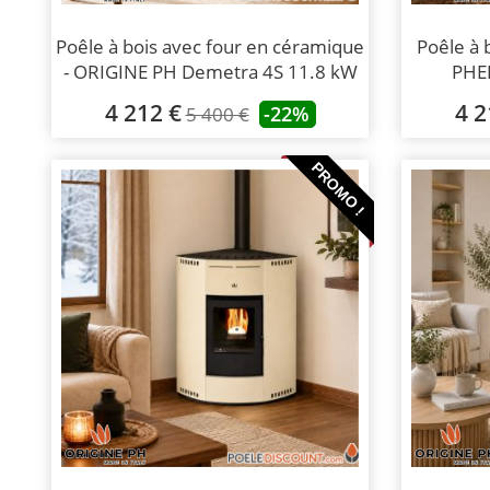
Poêle à bois avec four en céramique
Poêle à 
- ORIGINE PH Demetra 4S 11.8 kW
PHE
4 212 €
4 2
-22%
5 400 €
PROMO !